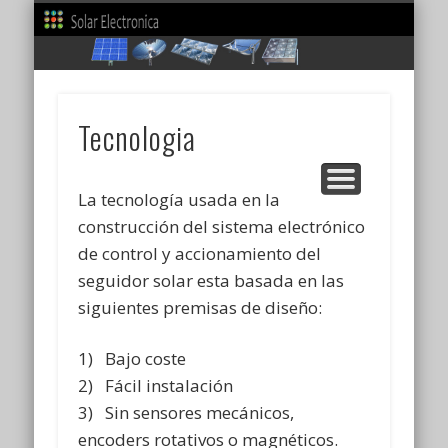
QUIENES SOMOS
CONTACTENOS
TECNOLOGIA
COMPRAR
PRODUCTOS
SOPORTE
BLOG
GALERIA
Comentarios
Venta Productos
Descargas
Acerca de nosotros
Descripcion
Informacion
Fotos
Formulario
So
Tecnologia
La tecnología usada en la
construcción del sistema electrónico
de control y accionamiento del
seguidor solar esta basada en las
siguientes premisas de diseño:
1) Bajo coste
2) Fácil instalación
3) Sin sensores mecánicos,
encoders rotativos o magnéticos.