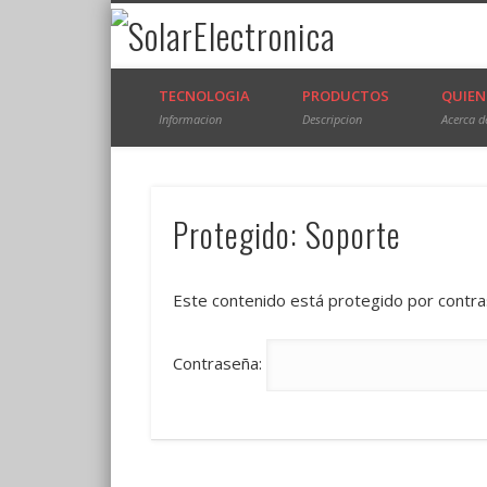
SolarElectr
Solar Traking Systems
TECNOLOGIA
PRODUCTOS
QUIEN
Informacion
Descripcion
Acerca d
Protegido: Soporte
Este contenido está protegido por contras
Contraseña: