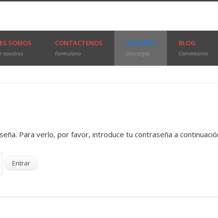
onica
ES SOMOS
CONTACTENOS
SOPORTE
BLOG
e nosotros
Formulario
Descargas
Comentarios
eña. Para verlo, por favor, introduce tu contraseña a continuació